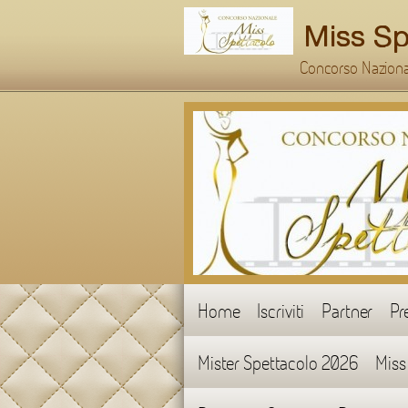
Concorso Nazional
Home
Iscriviti
Partner
Pr
Mister Spettacolo 2026
Miss